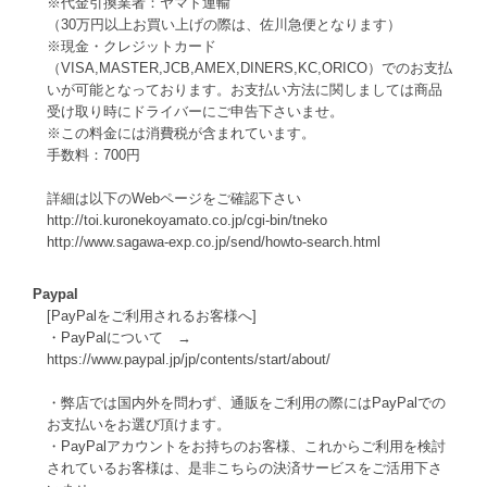
※代金引換業者：ヤマト運輸
（30万円以上お買い上げの際は、佐川急便となります）
※現金・クレジットカード
（VISA,MASTER,JCB,AMEX,DINERS,KC,ORICO）でのお支払
いが可能となっております。お支払い方法に関しましては商品
受け取り時にドライバーにご申告下さいませ。
※この料金には消費税が含まれています。
手数料：700円
詳細は以下のWebページをご確認下さい
http://toi.kuronekoyamato.co.jp/cgi-bin/tneko
http://www.sagawa-exp.co.jp/send/howto-search.html
Paypal
[PayPalをご利用されるお客様へ]
・PayPalについて →
https://www.paypal.jp/jp/contents/start/about/
・弊店では国内外を問わず、通販をご利用の際にはPayPalでの
お支払いをお選び頂けます。
・PayPalアカウントをお持ちのお客様、これからご利用を検討
されているお客様は、是非こちらの決済サービスをご活用下さ