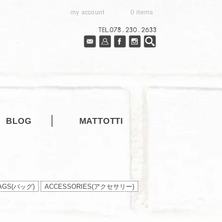
my account
0 items
BLOG
MATTOTTI
AGS(バッグ)
ACCESSORIES(アクセサリー)